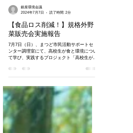
銀座環境会議
2024年7月7日
読了時間: 2分
【食品ロス削減！】規格外野
菜販売会実施報告
7月7日（日）、まつど市民活動サポートセ
ンター調理室にて、高校生が食と環境につい
て学び、実践するプロジェクト「高校生がつ
くるミライノ食卓」が松戸市矢切の唐澤農園
産規格外野菜（割れトマトと跳ねだしキュウ
リ）の販売会を行いました。...