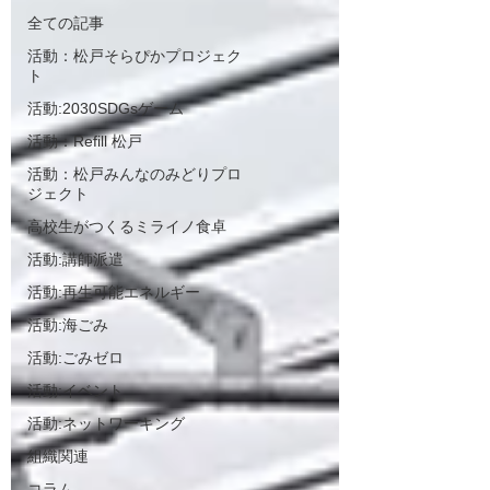
全ての記事
活動：松戸そらぴかプロジェク
ト
活動:2030SDGsゲーム
活動：Refill 松戸
活動：松戸みんなのみどりプロ
ジェクト
高校生がつくるミライノ食卓
活動:講師派遣
活動:再生可能エネルギー
活動:海ごみ
活動:ごみゼロ
活動:イベント
活動:ネットワーキング
組織関連
コラム