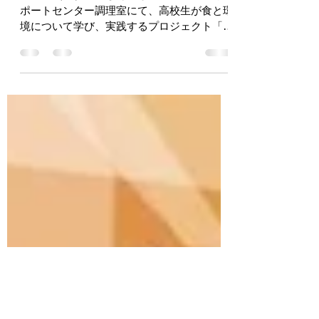
2024年7月2日
読了時間: 1分
【食品ロス削減！】7月7日規
格外野菜販売会実施
7月7日（日）10時より、まつど市民活動サ
ポートセンター調理室にて、高校生が食と環
境について学び、実践するプロジェクト「高
校生がつくるミライノ食卓」が松戸市矢切の
唐澤農園産規格外野菜（割れトマトと跳ねだ
しキュウリ）の販売会を行います。...