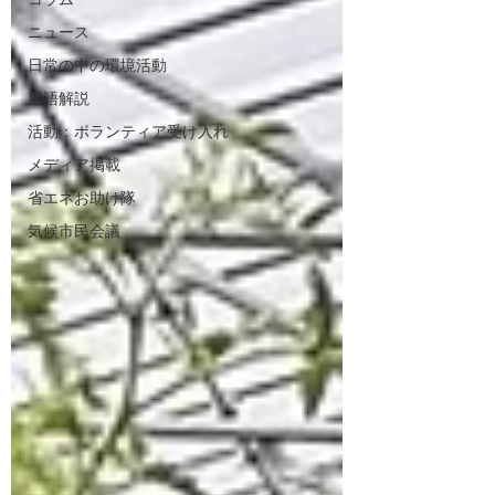
ニュース
日常の中の環境活動
用語解説
活動：ボランティア受け入れ
メディア掲載
省エネお助け隊
気候市民会議