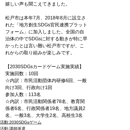
嬉しい声も聞こえてきました。
松戸市は本年7月、2018年8月に設立さ
れた「地方創生SDGs官民連携プラット
フォーム」に加入しました。全国の自
治体の中でSDGsに対する動きが特に早
かったとは言い難い松戸市ですが、こ
れからの取り組みが楽しみです。
【2030SDGsカードゲーム実施実績】
実施回数：10回
☆内訳：市民活動団体内研修6回、一般
向け3回、行政向け1回
参加人数：113名
☆内訳：市民活動関係者78名、教育関
係者6名、行政関係者19名、地方議員2
名、一般3名、大学生2名、高校生3名
活動:2030SDGsゲーム
活動:講師派遣