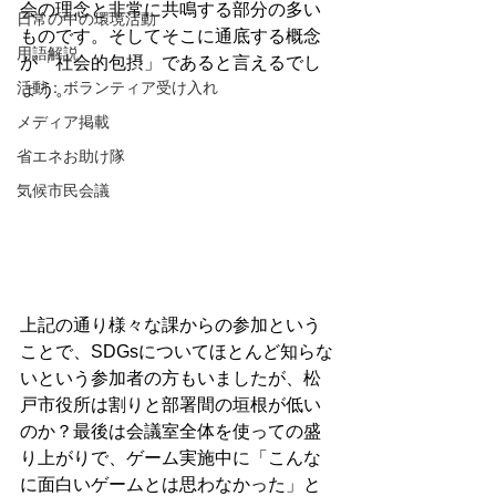
会の理念と非常に共鳴する部分の多い
日常の中の環境活動
ものです。そしてそこに通底する概念
用語解説
が「社会的包摂」であると言えるでし
活動：ボランティア受け入れ
ょう。
メディア掲載
省エネお助け隊
気候市民会議
上記の通り様々な課からの参加という
ことで、SDGsについてほとんど知らな
いという参加者の方もいましたが、松
戸市役所は割りと部署間の垣根が低い
のか？最後は会議室全体を使っての盛
り上がりで、ゲーム実施中に「こんな
に面白いゲームとは思わなかった」と