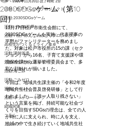
全ての記事
2020年11月20日
読了時間: 2分
2030SDGsゲーム（第10
活動：松戸そらぴかプロジェクト
回）
活動:2030SDGsゲーム
活動：Refill 松戸
11月17日松戸市衛生会館にて、
2030SDGsゲームを実施、代表理事の
活動：松戸みんなのみどりプロジェクト
平野がファシリテーターを務めまし
高校生がつくるミライノ食卓
た。対象は松戸市役所の15の課（セク
活動:講師派遣
ション）から16名、子育て支援課や環
境保全課から選挙管理委員会まで、多
活動:再生可能エネルギー
彩な顔触れが揃いました。
活動:海ごみ
活動:ごみゼロ
今回は、地域共生課主催の「令和2年度
活動:イベント
地域共生社会普及啓発研修」として行
われました。「誰一人取り残さない」
活動:ネットワーキング
という言葉を掲げ、持続可能な社会づ
組織関連
くりを目指すSDGsの理念は、全ての人
コラム
が時に人に支えられ、時に人を支え、
地域の中で生き続けていく地域共生社
ニュース