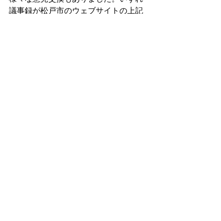
議事録が松戸市のウェブサイトの上記
該当ページにアップされる予定です。
次回第2回は8月14日が予定されていま
す。
活動:講師派遣
すべて表示
最新記事