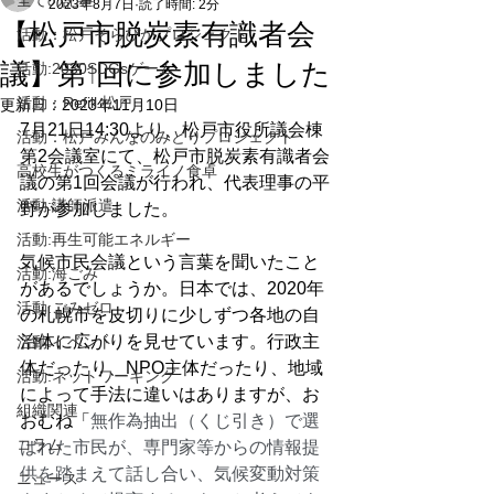
全ての記事
2023年8月7日
読了時間: 2分
【松戸市脱炭素有識者会
活動：松戸そらぴかプロジェクト
議】第1回に参加しました
活動:2030SDGsゲーム
活動：Refill 松戸
更新日：
2023年11月10日
7月21日14:30より、松戸市役所議会棟
活動：松戸みんなのみどりプロジェクト
第2会議室にて、松戸市脱炭素有識者会
高校生がつくるミライノ食卓
議の第1回会議が行われ、代表理事の平
活動:講師派遣
野が参加しました。
活動:再生可能エネルギー
気候市民会議という言葉を聞いたこと
活動:海ごみ
があるでしょうか。日本では、2020年
活動:ごみゼロ
の札幌市を皮切りに少しずつ各地の自
治体に広がりを見せています。行政主
活動:イベント
体だったり、NPO主体だったり、地域
活動:ネットワーキング
によって手法に違いはありますが、お
組織関連
おむね「
無作為抽出（くじ引き）で選
コラム
ばれた市民が、専門家等からの情報提
供を踏まえて話し合い、気候変動対策
ニュース