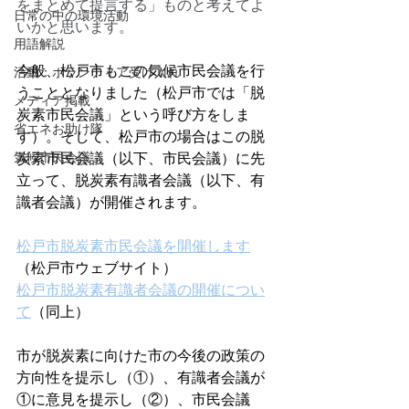
をまとめて提言する」ものと考えてよ
日常の中の環境活動
いかと思います。
用語解説
今般、松戸市もこの気候市民会議を行
活動：ボランティア受け入れ
うこととなりました（松戸市では「脱
メディア掲載
炭素市民会議」という呼び方をしま
省エネお助け隊
す）。そして、松戸市の場合はこの脱
気候市民会議
炭素市民会議（以下、市民会議）に先
立って、脱炭素有識者会議（以下、有
識者会議）が開催されます。
松戸市脱炭素市民会議を開催します
（松戸市ウェブサイト）
松戸市脱炭素有識者会議の開催につい
て
（同上）
市が脱炭素に向けた市の今後の政策の
方向性を提示し（①）、有識者会議が
①に意見を提示し（②）、市民会議