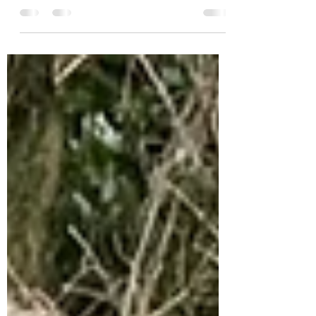
名の計4名の子どもたちと、代表理事の平
野、社員の加藤と参加した子どもの保護者、
総勢7名で、21年4月にブルーベリー4本とレ
モン2本を植樹し、8月に草刈りをし、22年3
月にも草刈りをした山武市のとある場所に草
刈りに行ってきました。...