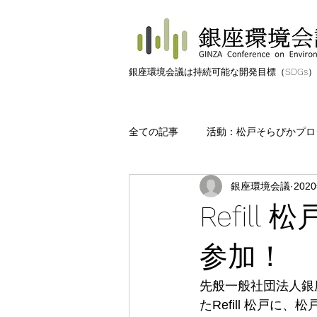
​銀座環境会議は持続可能な開発目標（SDGs
全ての記事
活動：松戸そらぴかプロ
銀座環境会議
202
活動：松戸みんなのみどりプロジェ
Refil
活動:海ごみ
活動:ごみゼロ
参加！
先般一般社団法人銀
日常の中の環境活動
用語解説
たRefill 松戸