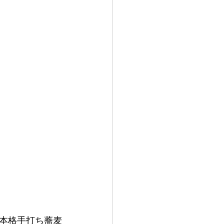
本格手打ち蕎麦