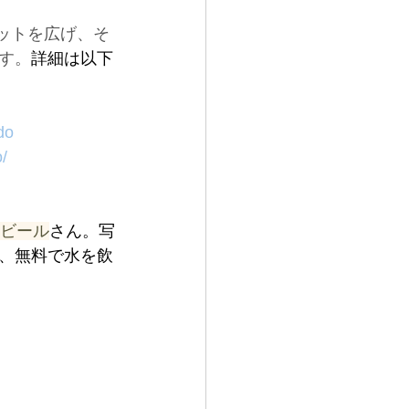
ットを広げ、そ
す。
詳細は以下
do
o/
戸ビール
さん。写
、無料で水を飲