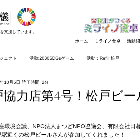
）を支援しています。
ホーム
ミライノ食卓
活動紹
ジェクト
活動:2030SDGsゲーム
活動：Refill 松戸
0年10月5日
読了時間: 2分
クト
高校生がつくるミライノ食卓
活動:講師派遣
活動
l 松戸協力店第4号！松戸ビ
活動:イベント
活動:ネットワーキング
組織関連
コ
座環境会議、NPO法人まつどNPO協議会、有限会社日
活動：ボランティア受け入れ
メディア掲載
省エネお
に、松戸駅近くの松戸ビールさんが参加してくれました！