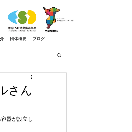
介
団体概要
ブログ
:再生可能エネルギー
ールさん
ラム
ニュース
暮容器が設立し
助け隊
気候市民会議