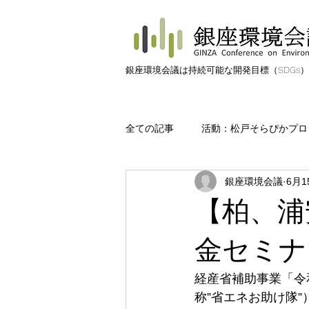
​銀座環境会議は持続可能な開発目標（SDGs
全ての記事
活動：松戸そらぴかプロ
銀座環境会議
6月1
活動：松戸みんなのみどりプロジェ
【柏、浦
活動:海ごみ
活動:ごみゼロ
金セミナ
経産省補助事業「令
日常の中の環境活動
用語解説
称”省エネお助け隊