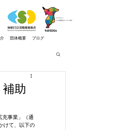
介
団体概要
ブログ
:再生可能エネルギー
・補助
ラム
ニュース
拡充事業」（通
助け隊
気候市民会議
にかけて、以下の