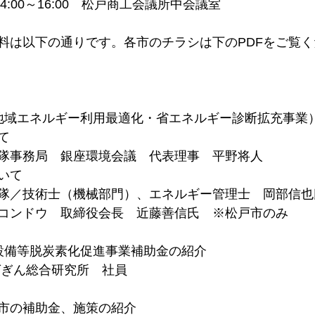
4:00～16:00　松戸商工会議所中会議室
料は以下の通りです。各市のチラシは下のPDFをご覧く
地域エネルギー利用最適化・省エネルギー診断拡充事業
て
隊事務局　銀座環境会議　代表理事　平野将人
いて
隊／技術士（機械部門）、エネルギー管理士　岡部信也
コンドウ　取締役会長　近藤善信氏　※松戸市のみ
設備等脱炭素化促進事業補助金の紹介
ばぎん総合研究所　社員
市の補助金、施策の紹介