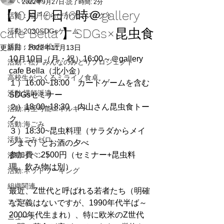
全ての記事
2022年9月27日
読了時間: 2分
【10月10日16時＠gallery
活動：松戸そらぴかプロジェクト
cafe Bella 】SDGs×昆虫食
活動:2030SDGsゲーム
活動：Refill 松戸
更新日：
2022年11月13日
10月10日（月・祝）16:00～＠gallery 
活動：松戸みんなのみどりプロジェクト
cafe Bella（北小金）
高校生がつくるミライノ食卓
１）16:00~18:00　カードゲームを含む
活動:講師派遣
SDGsセミナー 
２）18:00~18:30　内山さん昆虫食トー
活動:再生可能エネルギー
ク 
活動:海ごみ
３）18:30~昆虫料理（サラダからメイ
活動:ごみゼロ
ンまで）とお酒の夕べ 
参加費：2500円（セミナー+昆虫料
活動:イベント
理、飲み物は別）
活動:ネットワーキング
組織関連
最近、Z世代と呼ばれる若者たち（明確
コラム
な定義はないですが、1990年代半ば～
2000年代生まれ）、特に欧米のZ世代
ニュース