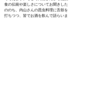
食の伝統や楽しさについてお聞きした
ののち、内山さんの昆虫料理に舌鼓を
打ちつつ、皆でお酒を飲んで語らいま
す（お酒は別料金です。お酒を飲まな
い方ももちろんどうぞ)。
申込フォーム：
https://forms.gle/MpwX4btkdBh1EA2N7
活動:2030SDGsゲーム
すべて表示
最新記事