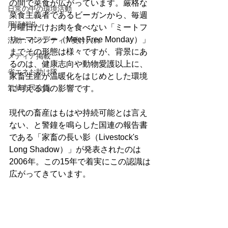
の間で菜食が広がっています。厳格な
日常の中の環境活動
菜食主義者であるビーガンから、毎週
用語解説
月曜日だけお肉を食べない「ミートフ
リーマンデー（Meet Free Monday）」
活動：ボランティア受け入れ
までその形態は様々ですが、背景にあ
メディア掲載
るのは、健康志向や動物愛護以上に、
省エネお助け隊
家畜生産が温暖化をはじめとした環境
気候市民会議
に与える負の影響です。
現代の畜産はもはや持続可能とは言え
ない、と警鐘を鳴らした国連の報告書
である「家畜の長い影（Livestock's 
Long Shadow）」が発表されたのは
2006年。この15年で着実にこの認識は
広がってきています。