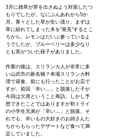
3月に雑草が芽を出さぬよう対策したつ
もりでしたが、なにぶんあれから5か
月。青々とした草が生い茂り、まずは
草に紛れてしまった木を”発見”するとこ
ろから。レモンはだいぶ参っているよ
うでしたが、ブルーベリーは多少なり
とも実がついた様子がありました。
作業の後は、スリランカ人が非常に多
い山武市の新名物？本場スリランカ料
理で昼食。前にも行ったことがお店で
すが、前回「辛い…」と脱落した子が
今回は欠席ということ再訪。しかし予
想できたことではありますが初トライ
の小学生兄弟が「辛い…」と脱落。そ
れでも、辛いもの大好きのお姉さんた
ちからもらったデザートなど食べて満
足していました。