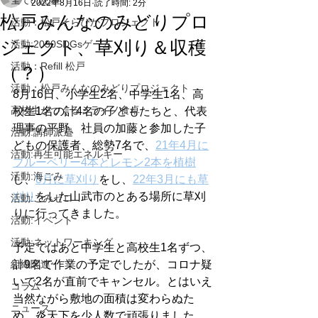
全ての記事
2022年8月16日
読了時間: 2分
松戸みんなのみどりプロ
活動：松戸そらぴかプロジェクト
ジェクト、草刈り＆収穫
活動:2030SDGsゲーム
活動：Refill 松戸
（？）
活動：松戸みんなのみどりプロジェクト
8月16日、小学生2名、中学生1名、高
高校生がつくるミライノ食卓
校生1名の計4名の子どもたちと、代表
理事の平野、社員の加藤と参加した子
活動:講師派遣
どもの保護者、総勢7名で、
21年4月に
活動:再生可能エネルギー
ブルーベリー4本とレモン2本を植樹
活動:海ごみ
し、
8月に草刈り
をし、
22年3月にも草
刈り
をした山武市のとある場所に草刈
活動:ごみゼロ
りに行ってきました。
活動:イベント
活動:ネットワーキング
予定ではあと中学生と高校生1名ずつ、
組織関連
計9名で作業の予定でしたが、コロナ疑
いで2名が直前でキャンセル。とはいえ
コラム
当然ながら敷地の面積は変わらぬた
ニュース
め、炎天下を少人数で頑張りました。