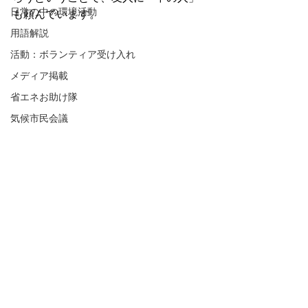
日常の中の環境活動
も頼んでいます。
用語解説
活動：ボランティア受け入れ
メディア掲載
省エネお助け隊
気候市民会議