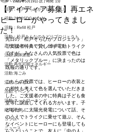
全ての記事
2021年5月19日
読了時間: 1分
【アイディア募集】再エネ
活動：松戸そらぴかプロジェクト
ヒーローがやってきまし
活動:2030SDGsゲーム
活動：Refill 松戸
た！
活動：松戸みんなのみどりプロジェクト
先日の「松戸そらぴかプロジェクト」
高校生がつくるミライノ食卓
ご支援者特典で貸し出す電動トライク
ですが、みなさんの人気投票で色は
活動:講師派遣
「メタリックブルー」に決まったのは
活動:再生可能エネルギー
既報の通りです。
活動:海ごみ
こちらの投票では、ヒーローの衣装と
活動:ごみゼロ
の相性も考えて色を選んでいただきま
活動:イベント
した。ご支援者の中に特典は子ども食
活動:ネットワーキング
堂等に譲渡してくれる方がいます。子
組織関連
どもたちに太陽光発電について話、そ
のうえでトライクに乗せて遊ぶ、そん
コラム
なイベントにヒーローにも登場しても
ニュース
らうということで、友人に「中の人」