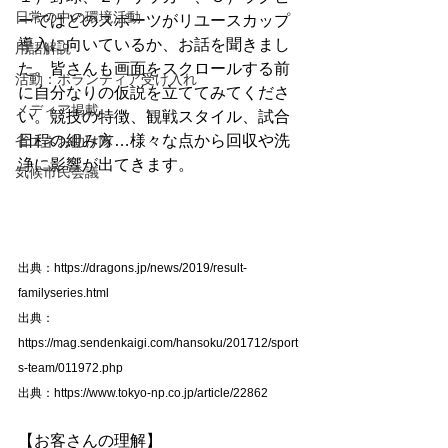
日常の中の環境活動
ーではどのスポーツがリユースカップ
導入に向いているか、お話を聞きまし
用語解説
た。皆さんも画面をスクロールする前
活動：ボランティア受け入れ
に自分なりの仮説を立ててみてくださ
メディア掲載
い。競技の特徴、観戦スタイル、試合
日程の組み方…様々な点から回収や洗
省エネお助け隊
浄に影響が出てきます。
気候市民会議
出典：https://dragons.jp/news/2019/result-
familyseries.html
出典：
https://mag.sendenkaigi.com/hansoku/201712/sport
s-team/011972.php 
出典：https://www.tokyo-np.co.jp/article/22862
【お客さんの理解】