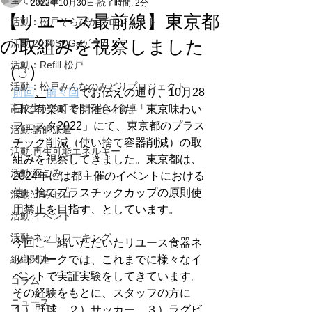
全ての記事
2022年10月30日
読了時間: 2分
【リユース最前線】東京都
活動：松戸そらぴかプロジェクト
の取組みを視察しました
活動:2030SDGsゲーム
活動：Refill 松戸
（3）
活動：松戸みんなのみどりプロジェクト
前回
、
前々回
でお伝えの通り、10月28
高校生がつくるミライノ食卓
日に有楽町で開催された「東京味わい
フェスタ2022」にて、東京都のプラス
活動:講師派遣
チック削減（使い捨て容器削減）の取
活動:再生可能エネルギー
組みを視察してきました。東京都は、
活動:海ごみ
2024年には都主催のイベントにおける
使い捨てプラスチックカップの原則使
活動:ごみゼロ
用禁止を目指す、としています。
活動:イベント
活動:ネットワーキング
今回ご一緒いただいたリユース食器ネ
組織関連
ットワークでは、これまでに様々なイ
ベントで実証実験をしてきています。
コラム
その経験をもとに、スタッフの方に
ニュース
１）野球、２）サッカー、３）ラグビ