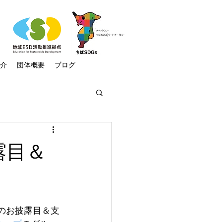
介
団体概要
ブログ
:再生可能エネルギー
露目＆
ラム
ニュース
号のお披露目＆支
助け隊
気候市民会議