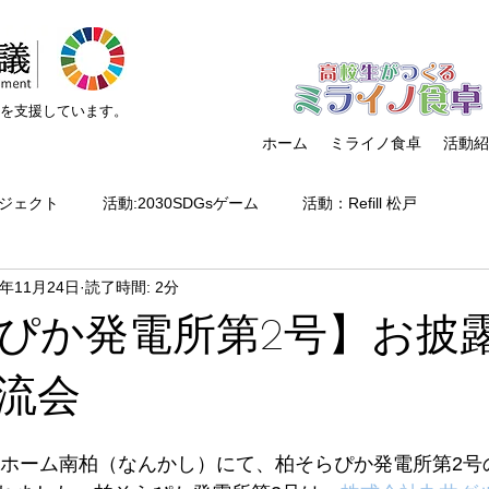
）を支援しています。
ホーム
ミライノ食卓
活動紹
ジェクト
活動:2030SDGsゲーム
活動：Refill 松戸
4年11月24日
読了時間: 2分
クト
高校生がつくるミライノ食卓
活動:講師派遣
活動
ぴか発電所第2号】お披
活動:イベント
活動:ネットワーキング
組織関連
コ
流会
援助ホーム南柏（なんかし）にて、柏そらぴか発電所第2
活動：ボランティア受け入れ
メディア掲載
省エネお