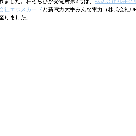
れました。柏そらぴか発電所第2号は、
株式会社丸井グ
会社エポスカード
と新電力大手
みんな電力
（株式会社UP
至りました。