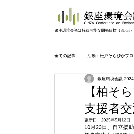
​銀座環境会議は持続可能な開発目標（SDGs
全ての記事
活動：松戸そらぴかプロ
銀座環境会議
202
活動：松戸みんなのみどりプロジェ
【柏そら
活動:海ごみ
活動:ごみゼロ
支援者交
更新日：
2025年5月12日
10月23日、自立
日常の中の環境活動
用語解説