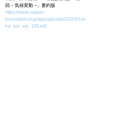
回 – 気候変動 –」要約版
https://www.nippon-
foundation.or.jp/app/uploads/2020/01/w
ha_pro_eig_109.pdf
10人の若者がいたら、3人が共感し、2
人が共感せず、5人がどちらともいえな
い、くらいでしょうか。テーマによら
ず「どちらともいえない」が多いの
は、日本における調査の特徴のような
気もしますが、「日本は二酸化炭素排
出量をもっと削減すべきだ」という若
者の間でも、共感する人は36.8%とさ
して変わらないようです（右下棒グラ
フ参照）。
では、日本の若者は「気候変動なんて
どうてもいい」あるいは、「どうでも