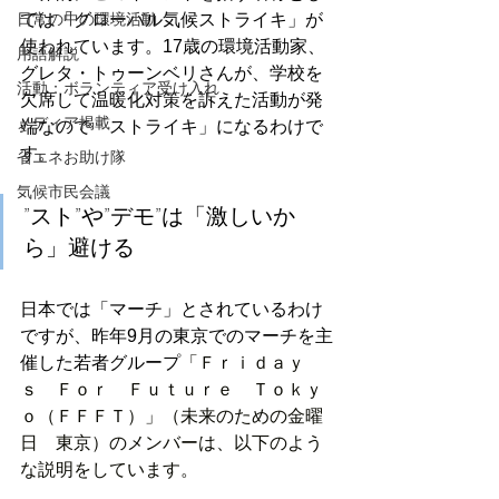
日常の中の環境活動
ては「グローバル気候ストライキ」が
使われています。17歳の環境活動家、
用語解説
グレタ・トゥーンベリさんが、学校を
活動：ボランティア受け入れ
欠席して温暖化対策を訴えた活動が発
メディア掲載
端なので「ストライキ」になるわけで
す。
省エネお助け隊
気候市民会議
”スト”や”デモ”は「激しいか
ら」避ける
日本では「マーチ」とされているわけ
ですが、昨年9月の東京でのマーチを主
催した若者グループ
「Ｆｒｉｄａｙ
ｓ　Ｆｏｒ　Ｆｕｔｕｒｅ　Ｔｏｋｙ
ｏ（ＦＦＦＴ）」（未来のための金曜
日　東京）のメンバーは、以下のよう
な説明をしています。