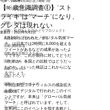
全ての記事
2020年4月28日
読了時間: 3分
【18歳意識調査①】”スト
活動：松戸そらぴかプロジェクト
ライキ”は”マーチ”になり、
活動:2030SDGsゲーム
活動：Refill 松戸
グレタは現れない
活動：松戸みんなのみどりプロジェクト
更新日：
2020年5月2日
4月24日に行われた「デジタル気候マー
高校生がつくるミライノ食卓
チ」は日本では2時間に6,000を超える
活動:講師派遣
ツイートがあるなどの成果があったよ
活動:再生可能エネルギー
うですが、これが期待に対してどうだ
活動:海ごみ
ったのか、各国との比較ではどうだっ
たのか、といった検証はこれからにな
活動:ごみゼロ
るでしょう。
活動:イベント
活動:ネットワーキング
今回は新型コロナウィルスの感染拡大
を受けてデジタルで行われたこのイベ
組織関連
ントですが、本来は「グローバル気候
コラム
マーチ」と呼ばれています。そして、
ニュース
世界的にこのイベントを指す名称とし