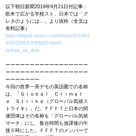
以下朝日新聞2019年9月21日付記事：
欧米で広がる学校スト、日本では「グ
レタのようには…」より抜粋（全文は
有料記事）
https://digital.asahi.com/articles/ASM9J
3GRDM9JUHBI00P.html?
iref=pc_ss_date
ーーーーーーーーーーーーーーーーー
ーーーーーーーーーーーーーーーーー
ーーーーーーー
今回の世界一斉デモの英語圏での名称
は、「Ｇｌｏｂａｌ　Ｃｌｉｍａｔ
ｅ　Ｓｔｒｉｋｅ（グローバル気候ス
トライキ）」だ。ＦＦＦＴと日本の関
連団体はその名称を「グローバル気候
マーチ」にし、集合時間も放課後の午
後５時にした。ＦＦＦＴのメンバーで