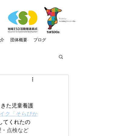
介
団体概要
ブログ
:再生可能エネルギー
ラム
ニュース
てきた児童養護
イク「そらぴか
してくれたの
助け隊
気候市民会議
理・点検など