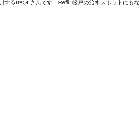
開する
BeQL
さんです。
Refill 松戸の給水スポット
にもな