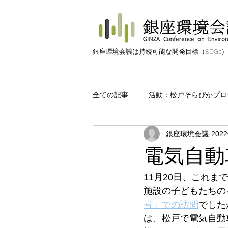
​銀座環境会議は持続可能な開発目標（SDGs
全ての記事
活動：松戸そらぴかプロ
銀座環境会議
202
活動：松戸みんなのみどりプロジェ
電気自動
活動:海ごみ
活動:ごみゼロ
11月20日、これ
施設の子どもたちの
号」での訪問
でした
日常の中の環境活動
用語解説
は、松戸で電気自動