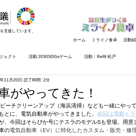
）を支援しています。
ホーム
ミライノ食卓
活動紹
ジェクト
活動:2030SDGsゲーム
活動：Refill 松戸
2年11月20日
読了時間: 2分
クト
高校生がつくるミライノ食卓
活動:講師派遣
活動
車がやってきた！
活動:イベント
活動:ネットワーキング
組織関連
コ
までビーチクリーンアップ（海浜清掃）なども一緒にやっ
もとに、電気自動車がやってきました。
前回は電動トラ
が、今回はそらぴか号にテスラのモデルSも登場。用意
活動：ボランティア受け入れ
メディア掲載
省エネお
車の
電気自動車（EV）に特化したカスタム・販売・修