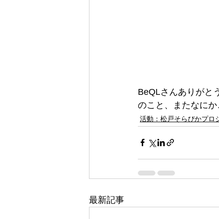
BeQLさんありがと
のこと、またなにか
活動：松戸そらぴかプロ
最新記事