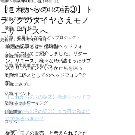
全ての記事
2020年4月3日
読了時間: 2分
【これからのRの話③】ト
活動：松戸そらぴかプロジェクト
ラックのタイヤさえモノ
活動:2030SDGsゲーム
活動：Refill 松戸
→サービスへ
活動：松戸みんなのみどりプロジェクト
更新日：
2020年4月28日
前回の記事では「循環型ヘッドフォ
高校生がつくるミライノ食卓
ン」についてご紹介しました。リター
活動:講師派遣
ン、リユース、様々なRが詰まったサブ
活動:再生可能エネルギー
スクリプションというかたちを採っ
活動:海ごみ
た”サービスとしてのヘッドフォン”で
す。
活動:ごみゼロ
活動:イベント
【これからのRの話②】循環型ヘッドフ
活動:ネットワーキング
ォンの時代
【これからのRの話①】４つ目のRはど
組織関連
れであるべきか？
コラム
ニュース
従来「モノの販売」と考えられてきた