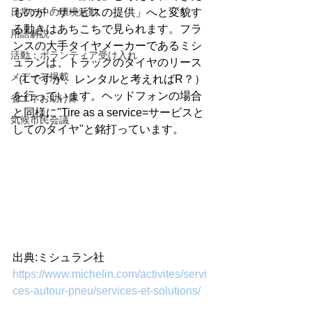
日常の中の環境活動
ものが「サービスの提供」へと変貌す
る動きはあちこちで見られます。フラ
用語解説
ンスの大手タイヤメーカーであるミシ
活動：ボランティア受け入れ
ュランは、トラックのタイヤのリース
メディア掲載
（Lですが、レンタルと考えればR？）
を行っています。ヘッドフォンの場合
省エネお助け隊
と同様に"Tire as a service=サービスと
気候市民会議
してのタイヤ"と銘打っています。 
出典:ミシュラン社
https://www.michelin.com/activites/servi
ces-autour-pneu/services-et-solutions/